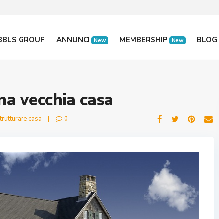
BBLS GROUP
ANNUNCI
MEMBERSHIP
BLOG
New
New
na vecchia casa
trutturare casa
|
0