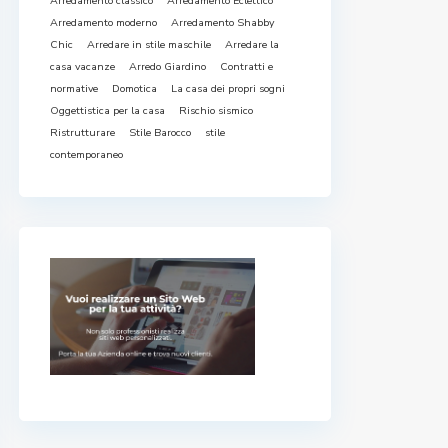
Arredamento classico
Arredamento Eclettico
Arredamento moderno
Arredamento Shabby
Chic
Arredare in stile maschile
Arredare la
casa vacanze
Arredo Giardino
Contratti e
normative
Domotica
La casa dei propri sogni
Oggettistica per la casa
Rischio sismico
Ristrutturare
Stile Barocco
stile
contemporaneo