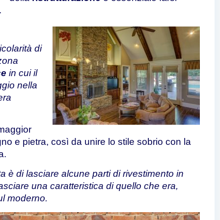
.
icolarità di
 zona
ce
in cui il
gio nella
era
a maggior
o e pietra, così da unire lo stile sobrio con la
a.
a è di lasciare alcune parti di rivestimento in
sciare una caratteristica di quello che era,
ul moderno.