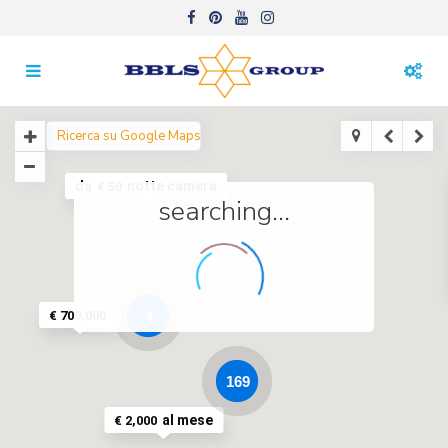
da
notte camera
€ 50
searching...
4
€ 700,000
169
al mese
€ 2,000