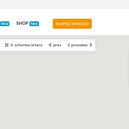
SHOP
New
New
A schermo intero
prev
Il prossimo