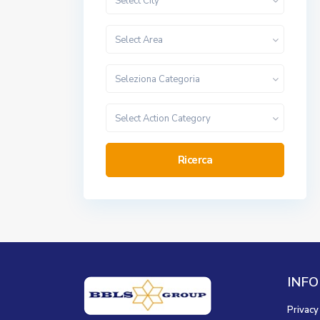
Select City
Select Area
Seleziona Categoria
Select Action Category
Ricerca
INFO
Privacy