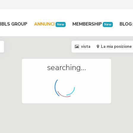
BBLS GROUP
ANNUNCI
MEMBERSHIP
BLOG
New
New
vista
La mia posizione
searching...