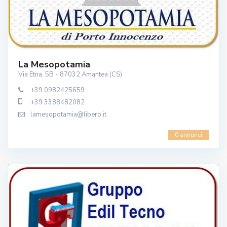
La Mesopotamia
Via Etna, 5B - 87032 Amantea (CS)
+39 0982425659
+39 3388482082
lamesopotamia@libero.it
0 annunci