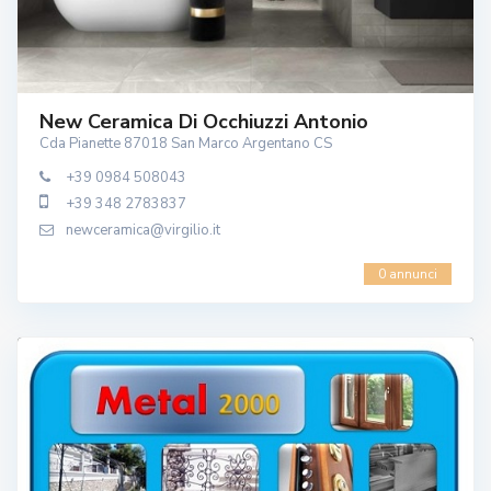
New Ceramica Di Occhiuzzi Antonio
Cda Pianette 87018 San Marco Argentano CS
+39 0984 508043
+39 348 2783837
newceramica@virgilio.it
0 annunci