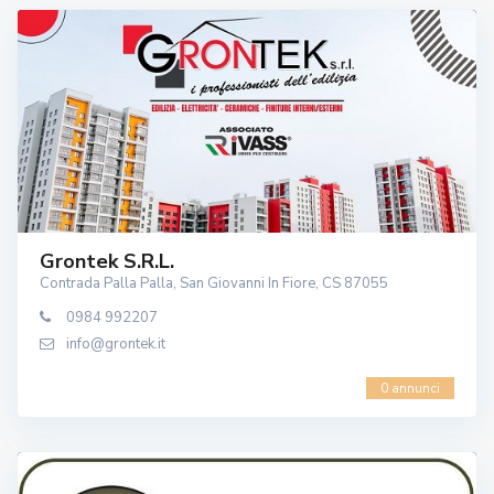
Grontek S.r.l.
Contrada Palla Palla, San Giovanni In Fiore, CS 87055
0984 992207
info@grontek.it
0 annunci