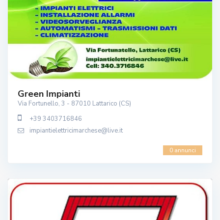
Green Impianti
Via Fortunello, 3 - 87010 Lattarico (CS)
+39 3403716846
impiantielettricimarchese@live.it
0 annunci