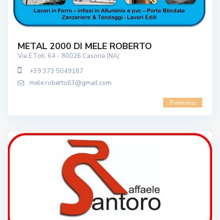
METAL 2000 DI MELE ROBERTO
Via E.Toti, 64 - 80026 Casoria (NA)
+39 373 5049187
mele.roberto63@gmail.com
0 annunci