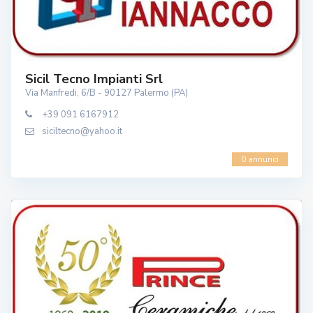
Sicil Tecno Impianti Srl
Via Manfredi, 6/B - 90127 Palermo (PA)
+39 091 6167912
siciltecno@yahoo.it
0 annunci