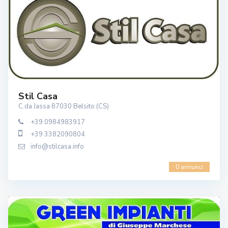
Stil Casa
C.da Jassa 87030 Belsito (CS)
+39 0984983917
+39 3382090804
info@stilcasa.info
0 annunci