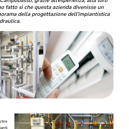
Campobasso, grazie all’esperienza, alla loro
o fatto sì che questa azienda divenisse un
norama della progettazione dell’impiantistica
idraulica.
stire
ianti