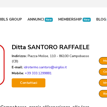
BBLS GROUP
ANNUNCI
MEMBERSHIP
BLOG
New
New
Ditta SANTORO RAFFAELE
Indirizzo:
Piazza Molise, 110 - 86100 Campobasso
Mo
(CB)
E-mail:
idrotermo.santoro@virgilio.it
Co
Mobile:
+39 333.1299881
Contattaci
Id
Ri