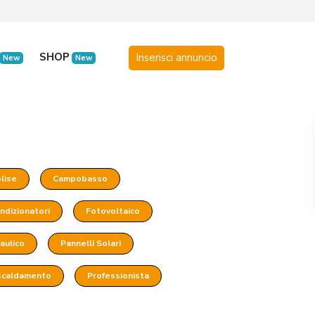
SHOP
New
New
lise
Campobasso
ndizionatori
Fotovoltaico
raulico
Pannelli Solari
scaldamento
Professionista