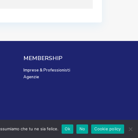
MEMBERSHIP
Imprese & Professionisti
Agenzie
Privacy e Cookie Policy
Termini & Condizioni
 assumiamo che tu ne sia felice.
Ok
No
Cookie policy