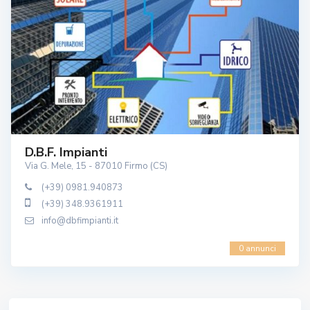
D.B.F. Impianti
Via G. Mele, 15 - 87010 Firmo (CS)
(+39) 0981.940873
(+39) 348.9361911
info@dbfimpianti.it
0 annunci