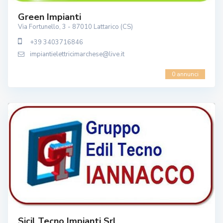
Green Impianti
Via Fortunello, 3 - 87010 Lattarico (CS)
+39 3403716846
impiantielettricimarchese@live.it
0 annunci
Sicil Tecno Impianti Srl