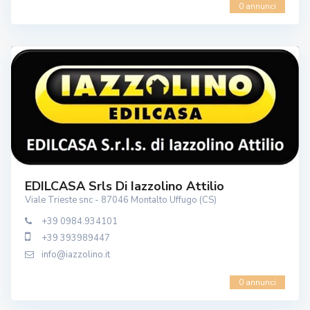
0 annunci
EDILCASA Srls Di Iazzolino Attilio
Viale Trieste snc - 87046 Montalto Uffugo (CS)
+39 0984.934101
+39 393989447
info@iazzolino.it
0 annunci