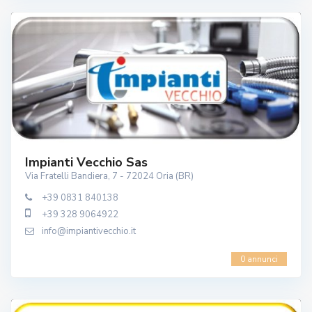
Impianti Vecchio Sas
Via Fratelli Bandiera, 7 - 72024 Oria (BR)
+39 0831 840138
+39 328 9064922
info@impiantivecchio.it
0 annunci