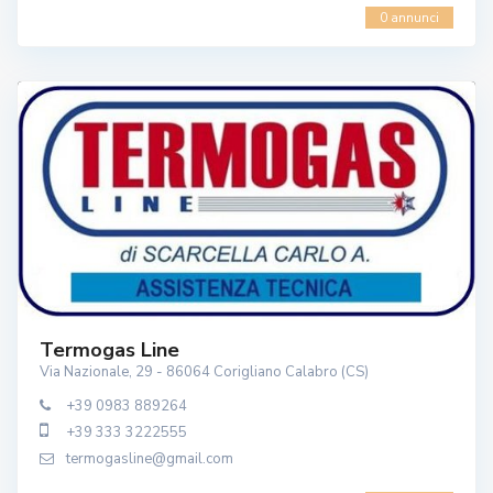
0 annunci
Termogas Line
Via Nazionale, 29 - 86064 Corigliano Calabro (CS)
+39 0983 889264
+39 333 3222555
termogasline@gmail.com