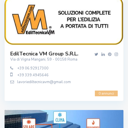
EdilTecnica VM Group S.r.l.
Via di Vigna Mangani, 59 - 00158 Roma
+39 06.92917300
+39 339.4945646
lavoriediltecnicavm@gmail.com
0 annunci