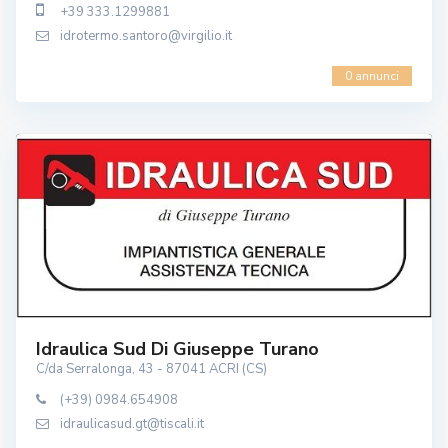
+39 333.1299881
idrotermo.santoro@virgilio.it
0 annunci
Idraulica Sud Di Giuseppe Turano
C/da Serralonga, 43 - 87041 ACRI (CS)
(+39) 0984.654908
idraulicasud.gt@tiscali.it