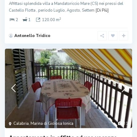
Affittasi splendida villa a Mandatoriccio Mare (CS) nei pressi del
Castello Flotta , periodo Luglio, Agosto, Settem
[Di Più]
2
2
1
120.00 m
Antonello Tridico
Calabria
,
Marina di Gioiosa Ionica
31