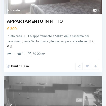
Rende
2
APPARTAMENTO IN FITTO
€ 300
Punto casa FITTA appartamento a 500m dalla caserma dei
carabinieri , zona Santa Chiara ,Rende con piazzale e terren
[Di
Più]
2
1
1
60.00 m
Punto Casa