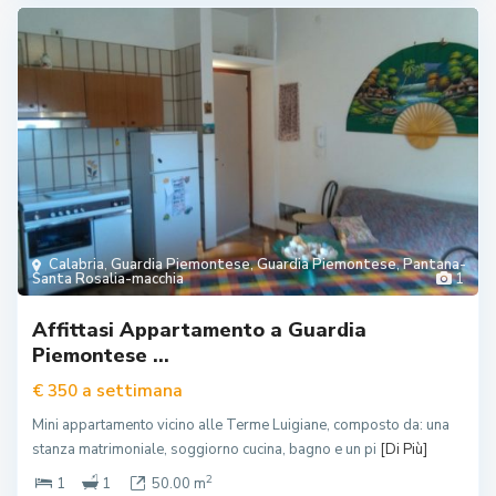
Calabria
,
Guardia Piemontese
,
Guardia Piemontese
,
Pantana-
Santa Rosalia-macchia
1
Affittasi Appartamento a Guardia
Piemontese ...
a settimana
€ 350
Mini appartamento vicino alle Terme Luigiane, composto da: una
stanza matrimoniale, soggiorno cucina, bagno e un pi
[Di Più]
2
1
1
50.00 m