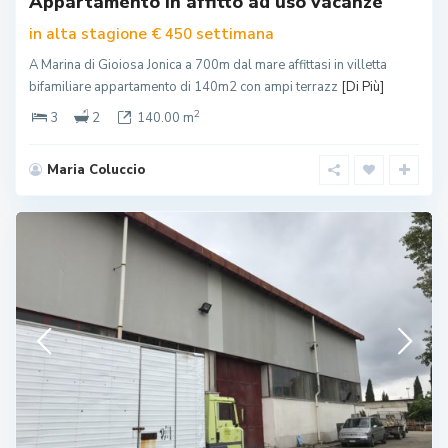
Appartamento in affitto ad uso vacanze
in alta stagione
settimana
€ 450
A Marina di Gioiosa Jonica a 700m dal mare affittasi in villetta
bifamiliare appartamento di 140m2 con ampi terrazz
[Di Più]
2
3
2
140.00 m
Maria Coluccio