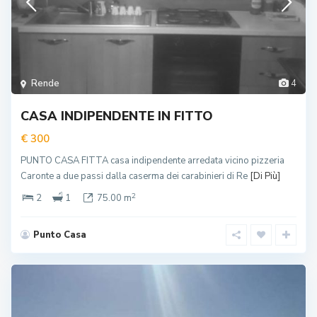
Rende
4
CASA INDIPENDENTE IN FITTO
€ 300
PUNTO CASA FITTA casa indipendente arredata vicino pizzeria
Caronte a due passi dalla caserma dei carabinieri di Re
[Di Più]
2
2
1
75.00 m
Punto Casa