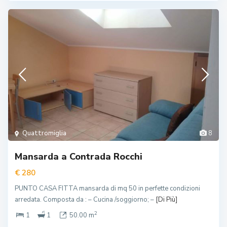
Quattromiglia
8
Mansarda a Contrada Rocchi
€ 280
PUNTO CASA FITTA mansarda di mq 50 in perfette condizioni
arredata. Composta da : – Cucina /soggiorno; –
[Di Più]
2
1
1
50.00 m