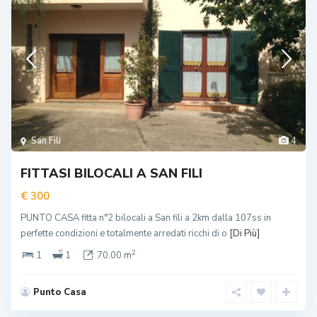
San Fili
4
FITTASI BILOCALI A SAN FILI
€ 300
PUNTO CASA fitta n°2 bilocali a San fili a 2km dalla 107ss in
perfette condizioni e totalmente arredati ricchi di o
[Di Più]
2
1
1
70.00 m
Punto Casa