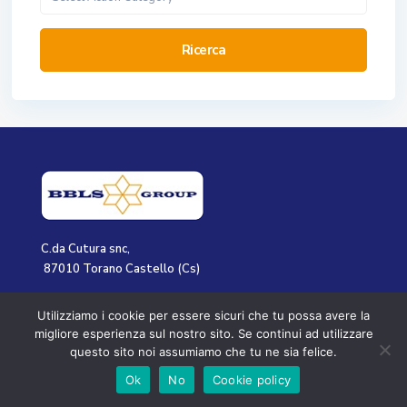
Ricerca
C.da Cutura snc,
87010 Torano Castello (Cs)
(+39) 0984.506008
Utilizziamo i cookie per essere sicuri che tu possa avere la
info@bblsgroup.it
migliore esperienza sul nostro sito. Se continui ad utilizzare
questo sito noi assumiamo che tu ne sia felice.
INFORMAZIONI
Ok
No
Cookie policy