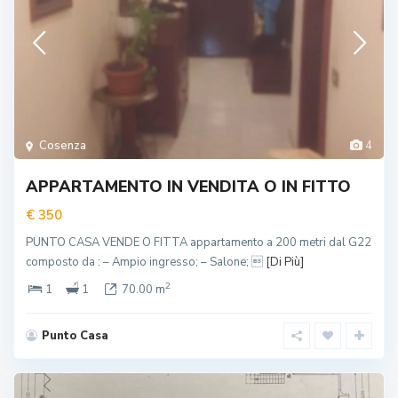
Cosenza
4
APPARTAMENTO IN VENDITA O IN FITTO
€ 350
PUNTO CASA VENDE O FITTA appartamento a 200 metri dal G22
composto da : – Ampio ingresso; – Salone; 
[Di Più]
2
1
1
70.00 m
Punto Casa