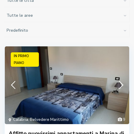
Tutte le città
Tutte le aree
Predefinito
IN PRIMO
PIANO
Calabria
,
Belvedere Marittimo
9
Affitto nuovissimi appartamenti a Marina di