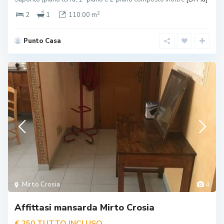
2
2
1
110.00 m
Punto Casa
Mirto Crosia
4
Affittasi mansarda Mirto Crosia
TUTTO INCLUSO
€ 250