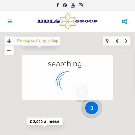
fino a
€ 9,000
searching...
19
3
al mese
€ 2,000