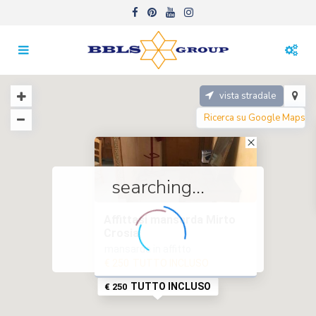
vista stradale
searching...
Affittasi mansarda Mirto
Crosia
mansarda in affitto
€ 250
TUTTO INCLUSO
TUTTO INCLUSO
€ 250