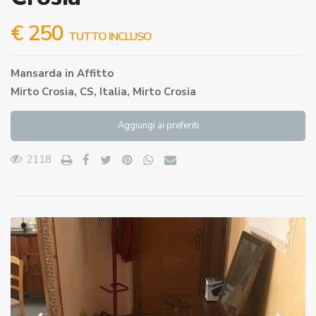
€ 250
TUTTO INCLUSO
Mansarda
in
Affitto
Mirto Crosia, CS, Italia,
Mirto Crosia
Aggiungi ai preferiti
2118