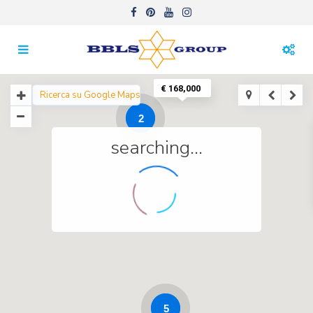
€ 168,000
2
searching...
5