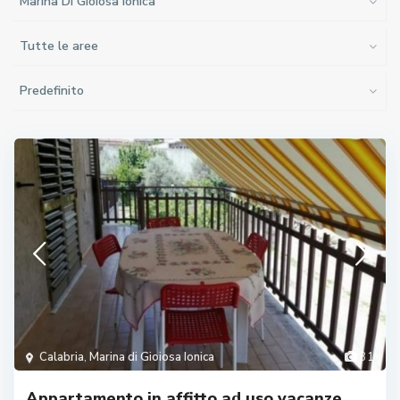
Marina Di Gioiosa Ionica
Tutte le aree
Predefinito
Calabria
,
Marina di Gioiosa Ionica
31
Appartamento in affitto ad uso vacanze