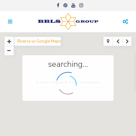
searching...
in alta stagione
settimana
€ 450