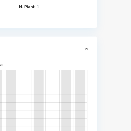
N. Piani:
1