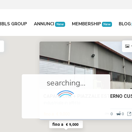
BBLS GROUP
ANNUNCI
MEMBERSHIP
BLOG
New
New
searching...
CAPANNONE + PIAZZALE ESTERNO CU
industriale in affitto
fino a
€ 9,000
0
0
fino a
€ 9,000