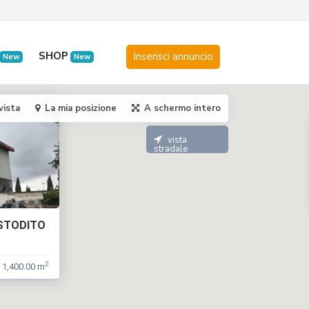
SHOP
New
New
vista
La mia posizione
A schermo intero
vista
stradale
STODITO
2
1,400.00 m