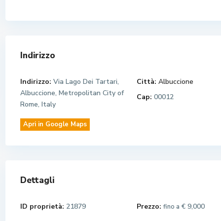
Indirizzo
Indirizzo:
Via Lago Dei Tartari,
Città:
Albuccione
Albuccione, Metropolitan City of
Cap:
00012
Rome, Italy
Apri in Google Maps
Dettagli
ID proprietà:
21879
Prezzo:
€ 9,000
fino a