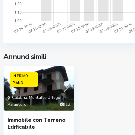
Annunci simili
IN PRIMO
PIANO
Calabria
,
Montalto Uffugo
,
Parantoro
12
Immobile con Terreno
Edificabile