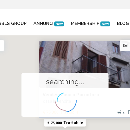
BBLS GROUP
ANNUNCI
MEMBERSHIP
BLOG
New
New
searching...
Vendesi casa a Parantoro
casa in vendita
€ 75,000
Trattabile
2
Trattabile
€ 75,000