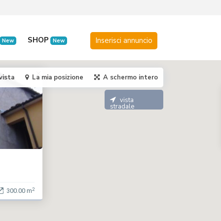
SHOP
New
New
vista
La mia posizione
A schermo intero
vista
stradale
2
300.00 m