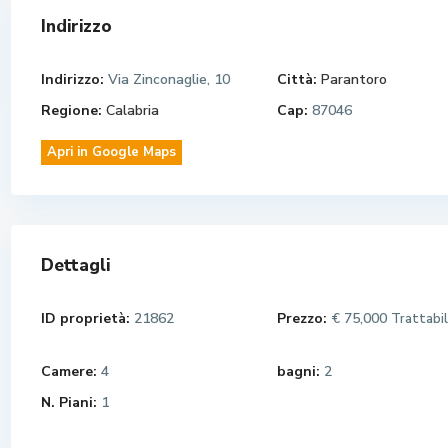
Indirizzo
Indirizzo:
Via Zinconaglie, 10
Città:
Parantoro
Regione:
Calabria
Cap:
87046
Apri in Google Maps
Dettagli
ID proprietà:
21862
Prezzo:
€ 75,000
Trattabi
Camere:
4
bagni:
2
N. Piani:
1