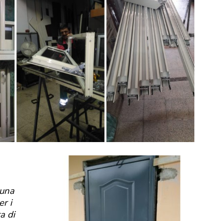
 una
er i
a di