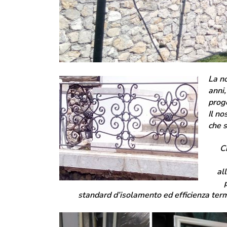
La no
anni,
proge
Il no
che s
Ci
al
standard d’isolamento ed efficienza termi