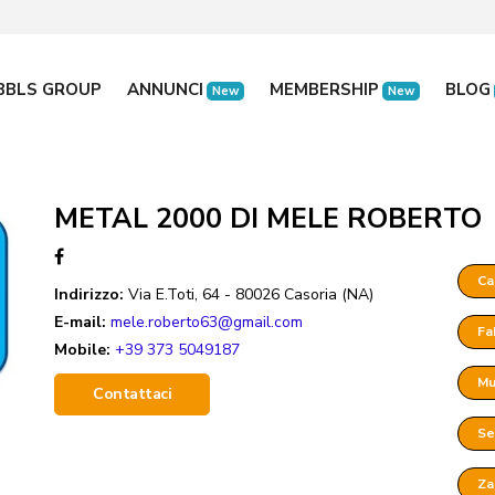
BBLS GROUP
ANNUNCI
MEMBERSHIP
BLOG
New
New
METAL 2000 DI MELE ROBERTO
Ca
Indirizzo:
Via E.Toti, 64 - 80026 Casoria (NA)
E-mail:
mele.roberto63@gmail.com
Fa
Mobile:
+39 373 5049187
Mu
Contattaci
Se
Za