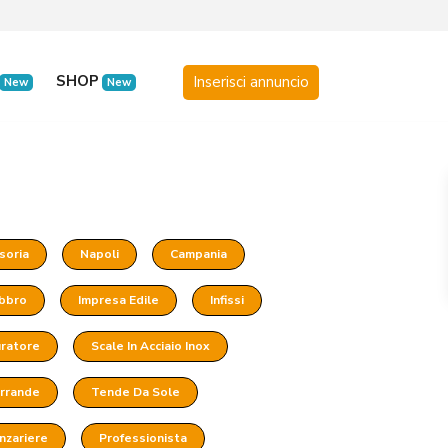
SHOP
New
New
soria
Napoli
Campania
bbro
Impresa Edile
Infissi
ratore
Scale In Acciaio Inox
rrande
Tende Da Sole
nzariere
Professionista