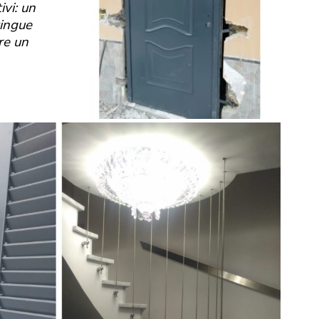
ivi: un
tingue
re un