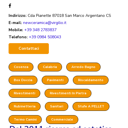
Indirizzo:
Cda Pianette 87018 San Marco Argentano CS
E-mail:
newceramica@virgilio.it
Mobile:
+39 348 2783837
Telefono:
+39 0984 508043
Contattaci
Cosenza
Calabria
Arredo Bagno
Box Doccia
Pavimenti
Riscaldamento
Rivestimenti
Rivestimenti In Pietra
Rubinetteria
Sanitari
Stufe A PELLET
Termo Camini
Commerciale