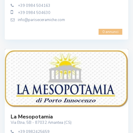
+39 0984 504163
+39 0984 504630
info@pariseceramiche.com
0 annunci
La Mesopotamia
Via Etna, 5B - 87032 Amantea (CS)
+39 0982425659