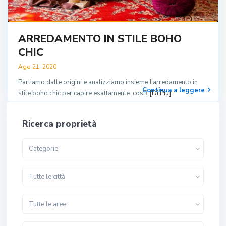
ARREDAMENTO IN STILE BOHO
CHIC
Ago 21, 2020
Partiamo dalle origini e analizziamo insieme l’arredamento in
Continua a leggere
stile boho chic per capire esattamente cosR
[Di Più]
Ricerca proprietà
Categorie
Tutte le città
Tutte le aree