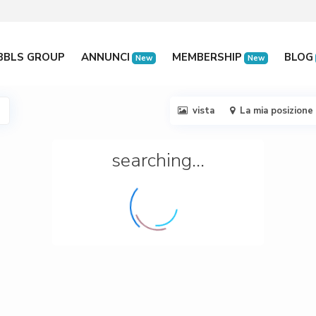
BBLS GROUP
ANNUNCI
MEMBERSHIP
BLOG
New
New
vista
La mia posizione
searching...