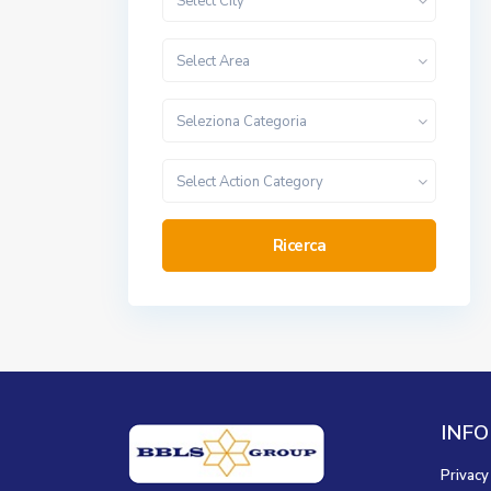
Select City
Select Area
Seleziona Categoria
Select Action Category
Ricerca
INFO
Privacy