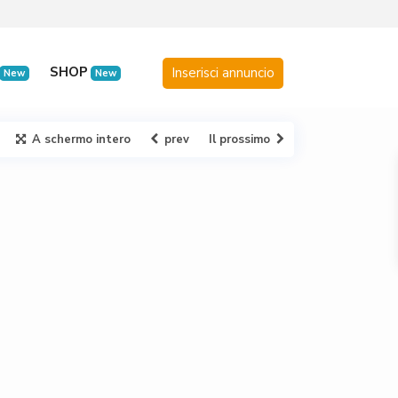
SHOP
New
New
A schermo intero
prev
Il prossimo