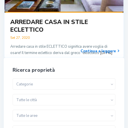
ARREDARE CASA IN STILE
ECLETTICO
Set 27, 2020
Arredare casa in stile ECLETTICO significa avere voglia di
Continua a leggere
osare! Il termine eclettico deriva dal greco “eklectikos
[Di Più]
Ricerca proprietà
Categorie
Tutte le città
Tutte le aree