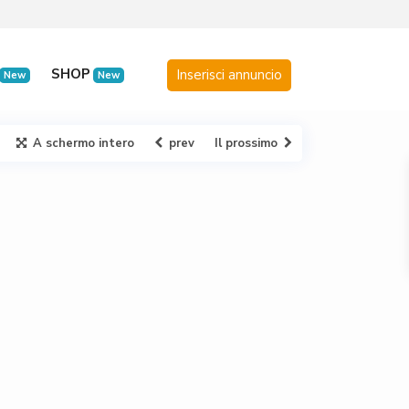
SHOP
New
New
A schermo intero
prev
Il prossimo