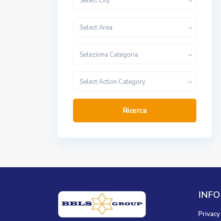
Select City
Select Area
Seleziona Categoria
Select Action Category
Ricerca
INFO
Privacy