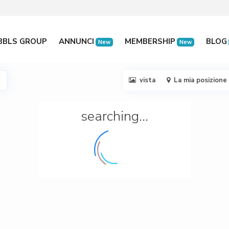
BBLS GROUP
ANNUNCI
MEMBERSHIP
BLOG
New
New
vista
La mia posizione
searching...