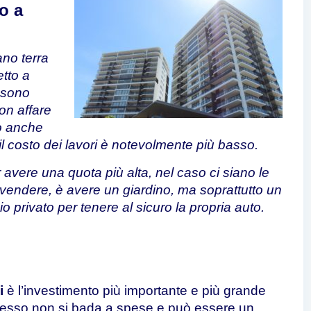
o a
ano terra
tto a
i sono
on affare
no anche
l costo dei lavori è notevolmente più basso.
 avere una quota più alta, nel caso ci siano le
 rivendere, è avere un giardino, ma soprattutto un
 privato per tenere al sicuro la propria auto.
i
è l’investimento più importante e più grande
pesso non si bada a spese e può essere un