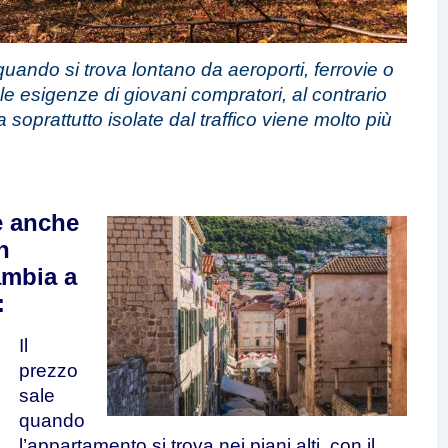
ando si trova lontano da aeroporti, ferrovie o
 esigenze di giovani compratori, al contrario
 soprattutto isolate dal traffico viene molto più
’è anche
n
ambia a
:
Il
prezzo
sale
quando
l’appartamento si trova nei piani alti, con il