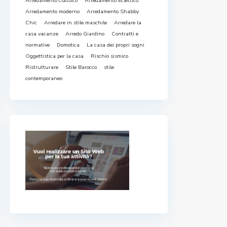
Arredamento classico
Arredamento Eclettico
Arredamento moderno
Arredamento Shabby
Chic
Arredare in stile maschile
Arredare la
casa vacanze
Arredo Giardino
Contratti e
normative
Domotica
La casa dei propri sogni
Oggettistica per la casa
Rischio sismico
Ristrutturare
Stile Barocco
stile
contemporaneo