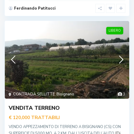
Ferdinando Patitucci
LIBERO
CONTRADA SELLITTE
,
Bisignano
3
VENDITA TERRENO
TRATTABILI
€ 120,000
VENDO APPEZZAMENTO DI TERRENO A BISIGNANO (CS) CON
SUPERFICIE DI 5000 MQ. A 2 KM. DALL’USCITA DELL’AUTO
[Di