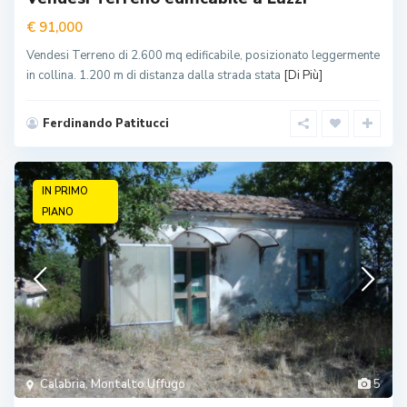
€ 91,000
Vendesi Terreno di 2.600 mq edificabile, posizionato leggermente
in collina. 1.200 m di distanza dalla strada stata
[Di Più]
Ferdinando Patitucci
IN PRIMO
PIANO
Calabria
,
Montalto Uffugo
5