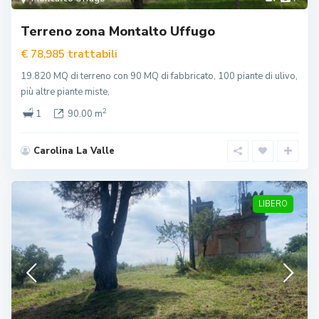
Terreno zona Montalto Uffugo
trattabili
€ 78,985
19.820 MQ di terreno con 90 MQ di fabbricato, 100 piante di ulivo,
più altre piante miste,
2
1
90.00 m
Carolina La Valle
LIBERO