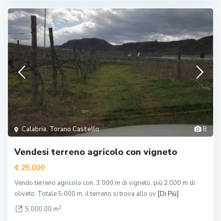
Calabria
,
Torano Castello
8
Vendesi terreno agricolo con vigneto
€ 25,000
Vendo terreno agricolo con, 3.000 m di vigneto, più 2.000 m di
oliveto. Totale 5.000 m, il terreno si trova allo sv
[Di Più]
2
5,000.00 m