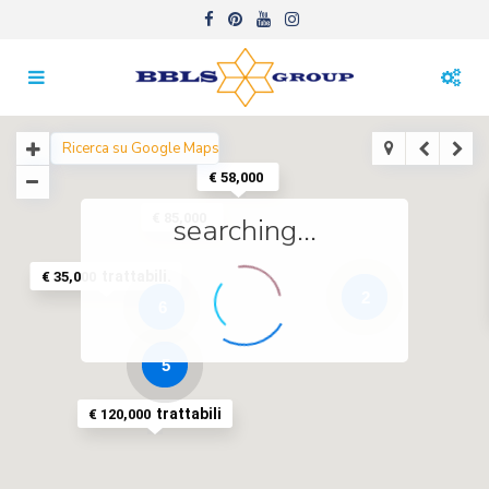
€ 58,000
€ 85,000
searching...
trattabili.
€ 35,000
2
6
5
trattabili
€ 120,000