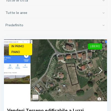
Tutte le città
Tutte le aree
Predefinito
IN PRIMO
LIBERO
PIANO
Cosenza
,
Luzzi
5
Vendesi Terreno edificabile a Luzzi