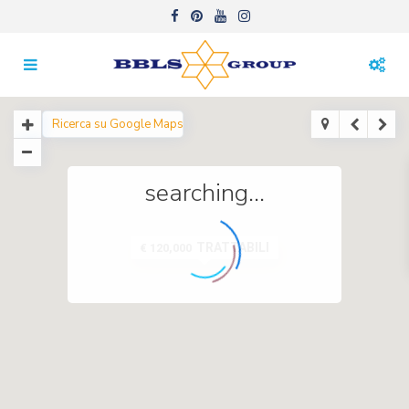
searching...
TRATTABILI
€ 120,000