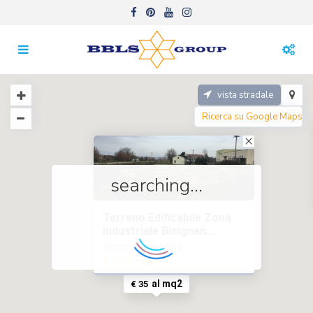
vista stradale
searching...
Terreno Edificabile Zona
Industriale Bisignan...
terreno in vendita
€ 35
al mq2
al mq2
€ 35