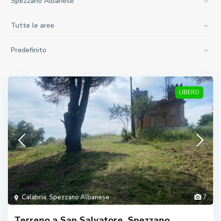
Spezzano Albanese
Tutte le aree
Predefinito
LIBERO
Calabria
,
Spezzano Albanese
7
Terreno a San Salvatore, Spezzano