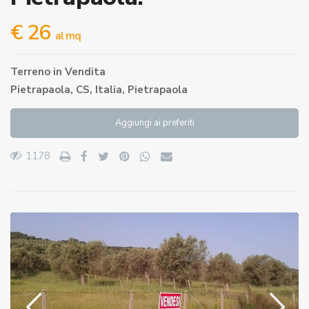
€ 26
al mq
Terreno
in
Vendita
Pietrapaola, CS, Italia,
Pietrapaola
Aggiungi ai preferiti
1178