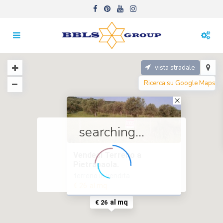
vista stradale
searching...
Vendesi Terreno a
Pietrapaola.
terreno in vendita
€ 26
al mq
al mq
€ 26