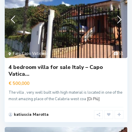
Faro Capo Vaticano
51
4 bedroom villa for sale Italy – Capo
Vatica...
€ 500,000
The villa , very well built with high material is located in one of the
most amazing place of the Calabria west coa
[Di Più]
katiuscia Marotta