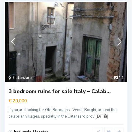
Catanzaro
14
3 bedroom ruins for sale Italy – Calab...
€ 20,000
If you are looking for Old Boroughs , Vecchi Borghi, around the
calabrian villages, specially in the Catanzaro prov
[Di Più]
katiuscia Marotta