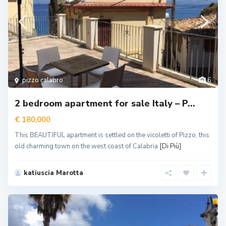
pizzo calabro
6
2 bedroom apartment for sale Italy – P...
€ 180,000
This BEAUTIFUL apartment is settled on the vicoletti of Pizzo, this
old charming town on the west coast of Calabria
[Di Più]
katiuscia Marotta