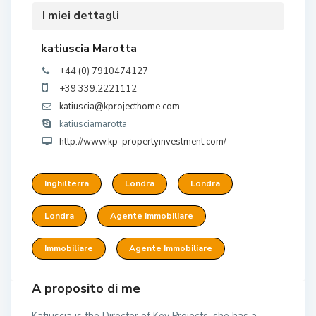
I miei dettagli
katiuscia Marotta
+44 (0) 7910474127
+39 339.2221112
katiuscia@kprojecthome.com
katiusciamarotta
http://www.kp-propertyinvestment.com/
Inghilterra
Londra
Londra
Londra
Agente Immobiliare
Immobiliare
Agente Immobiliare
A proposito di me
Katiuscia is the Director of Key Projects, she has a