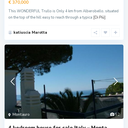
€ 370,000
This WONDERFUL Trullo is Only 4 km from Alberobello, situated
on the top of the hill easy to reach through a typica
[Di Più]
katiuscia Marotta
Montauro
52
4 bedroom house for sale Italy – Monta...