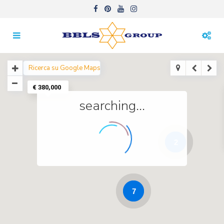
€ 380,000
searching...
2
7