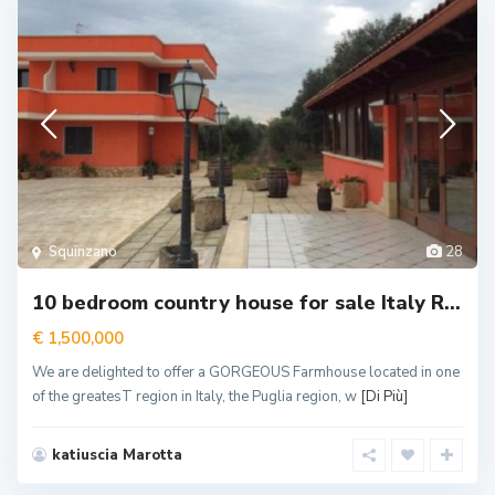
Squinzano
28
10 bedroom country house for sale Italy R...
€ 1,500,000
We are delighted to offer a GORGEOUS Farmhouse located in one
of the greatesT region in Italy, the Puglia region, w
[Di Più]
katiuscia Marotta