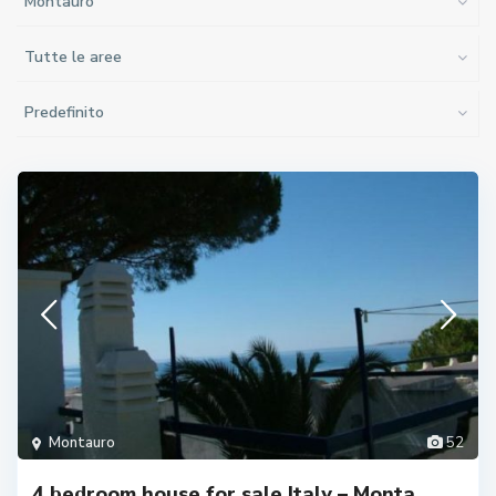
Montauro
Tutte le aree
Predefinito
Montauro
52
4 bedroom house for sale Italy – Monta...