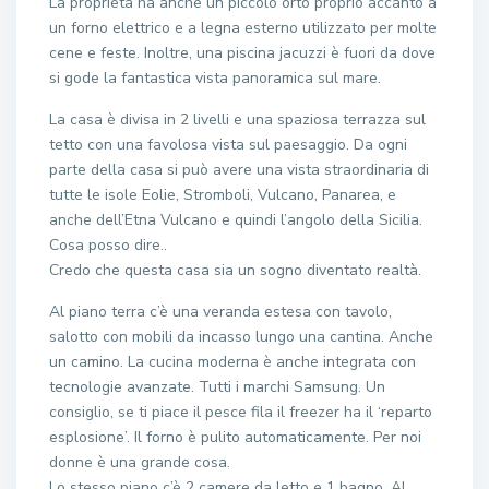
La proprietà ha anche un piccolo orto proprio accanto a
un forno elettrico e a legna esterno utilizzato per molte
cene e feste. Inoltre, una piscina jacuzzi è fuori da dove
si gode la fantastica vista panoramica sul mare.
La casa è divisa in 2 livelli e una spaziosa terrazza sul
tetto con una favolosa vista sul paesaggio. Da ogni
parte della casa si può avere una vista straordinaria di
tutte le isole Eolie, Stromboli, Vulcano, Panarea, e
anche dell’Etna Vulcano e quindi l’angolo della Sicilia.
Cosa posso dire..
Credo che questa casa sia un sogno diventato realtà.
Al piano terra c’è una veranda estesa con tavolo,
salotto con mobili da incasso lungo una cantina. Anche
un camino. La cucina moderna è anche integrata con
tecnologie avanzate. Tutti i marchi Samsung. Un
consiglio, se ti piace il pesce fila il freezer ha il ‘reparto
esplosione’. Il forno è pulito automaticamente. Per noi
donne è una grande cosa.
Lo stesso piano c’è 2 camere da letto e 1 bagno. Al