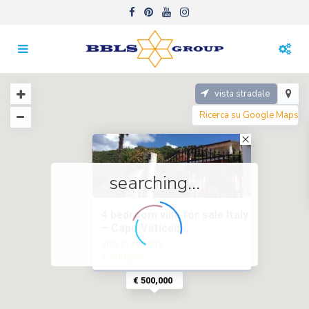
vista stradale
searching...
4 bedroom villa for sale Italy
– Capo Vatican...
villa in vendita
€ 500,000
€ 500,000