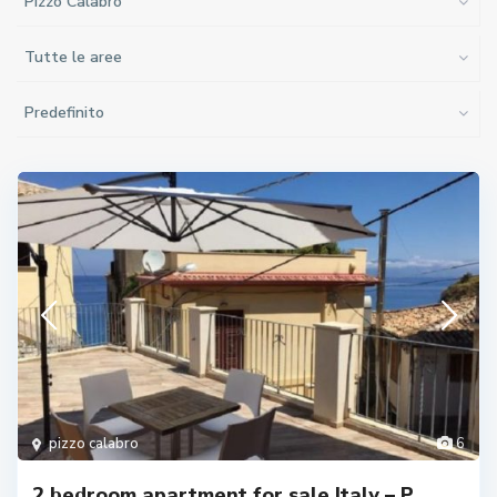
Pizzo Calabro
Tutte le aree
Predefinito
pizzo calabro
6
2 bedroom apartment for sale Italy – P...