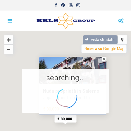
vista stradale
searching...
Nuda proprietà in Salerno
appartamento in vendita
€ 80,000
€ 80,000