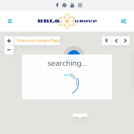
2
searching...
€ 80,000