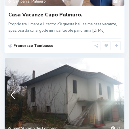
Campania
,
Palinuro
7
Casa Vacanze Capo Palinuro.
Proprio tra il mare e il centro c’è questa bellissima casa vacanze,
spaziosa da cui si gode un incantevole panorama
[Di Più]
Francesco Tambasco
Sant'Angelo dei Lombardi
21