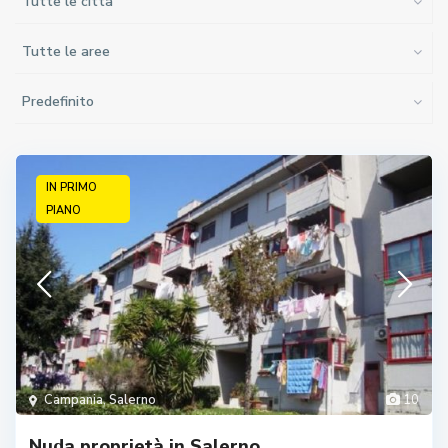
Tutte le città
Tutte le aree
Predefinito
IN PRIMO
PIANO
Campania
,
Salerno
10
Nuda proprietà in Salerno