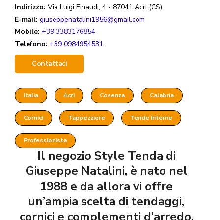
Indirizzo:
Via Luigi Einaudi, 4 - 87041 Acri (CS)
E-mail:
giuseppenatalini1956@gmail.com
Mobile:
+39 3383176854
Telefono:
+39 0984954531
Contattaci
Italia
Acri
Cosenza
Calabria
Cornici
Tappezziere
Tende Interne
Professionista
Il negozio Style Tenda di
Giuseppe Natalini, è nato nel
1988 e da allora vi offre
un’ampia scelta di tendaggi,
cornici e complementi d’arredo.