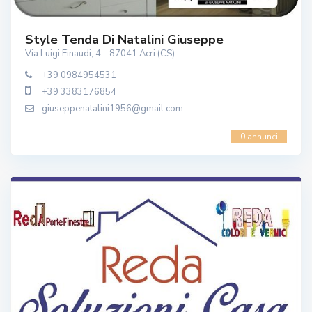
Style Tenda Di Natalini Giuseppe
Via Luigi Einaudi, 4 - 87041 Acri (CS)
+39 0984954531
+39 3383176854
giuseppenatalini1956@gmail.com
0 annunci