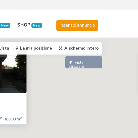
SHOP
New
New
vista
La mia posizione
A schermo intero
vista
stradale
2
160.00 m