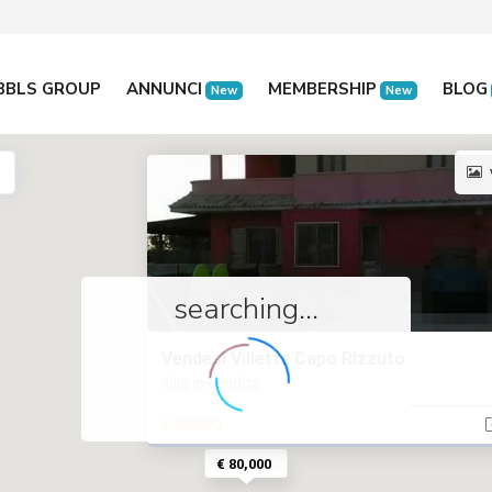
BBLS GROUP
ANNUNCI
MEMBERSHIP
BLOG
New
New
searching...
Vendesi Villetta Capo Rizzuto
villa in vendita
€ 80,000
€ 80,000