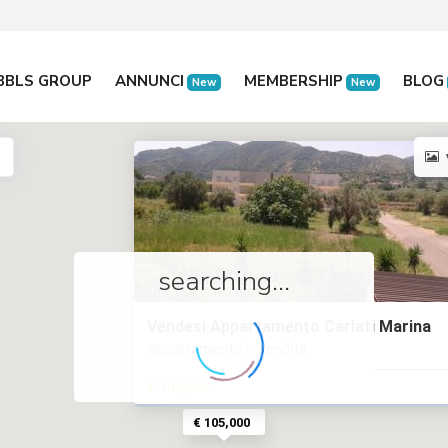
BBLS GROUP
ANNUNCI
MEMBERSHIP
BLOG
New
New
searching...
Vendesi Appartamento Cariati Marina
appartamento in vendita
€ 105,000
€ 105,000