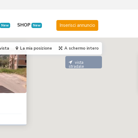
SHOP
New
New
vista
La mia posizione
A schermo intero
vista
stradale