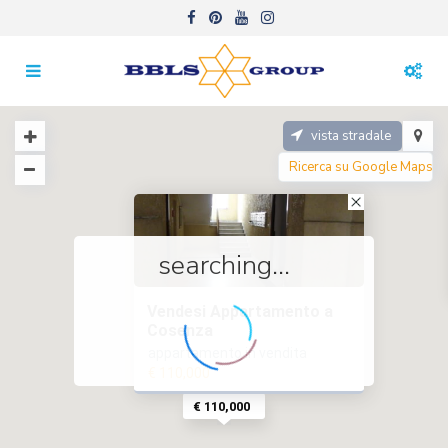
vista stradale
searching...
Vendesi Appartamento a
Cosenza
appartamento in vendita
€ 110,000
€ 110,000