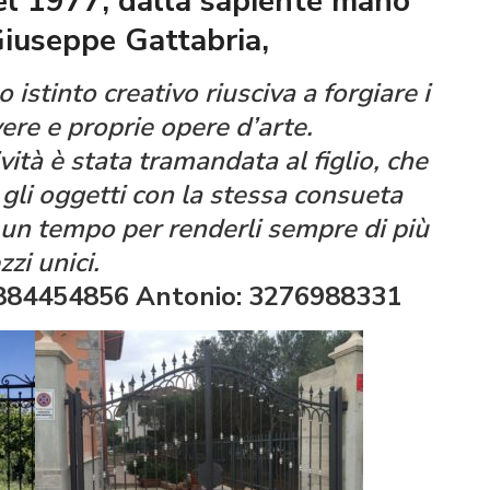
nel 1977, dalla sapiente mano
iuseppe Gattabria,
 istinto creativo riusciva a forgiare i
vere e proprie opere d’arte.
ità è stata tramandata al figlio, che
gli oggetti con la stessa consueta
un tempo per renderli sempre di più
zzi unici.
3884454856
Antonio: 3276988331