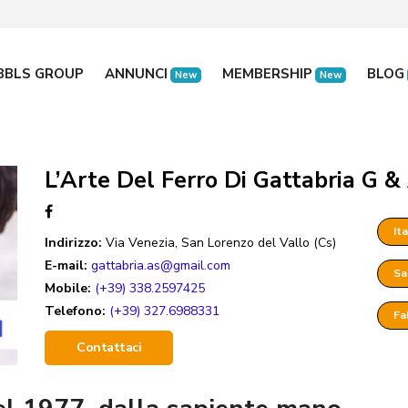
BBLS GROUP
ANNUNCI
MEMBERSHIP
BLOG
New
New
L’Arte Del Ferro Di Gattabria G &
Ita
Indirizzo:
Via Venezia, San Lorenzo del Vallo (Cs)
E-mail:
gattabria.as@gmail.com
Sa
Mobile:
(+39) 338.2597425
Telefono:
(+39) 327.6988331
Fa
Contattaci