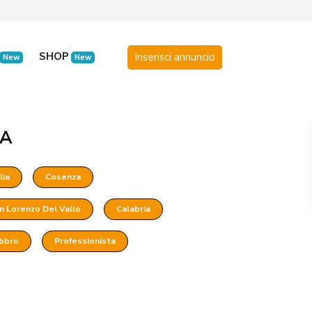
SHOP
New
New
 A
lia
Cosenza
n Lorenzo Del Vallo
Calabria
bbro
Professionista