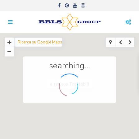
searching...
Trattabili
€ 180,000