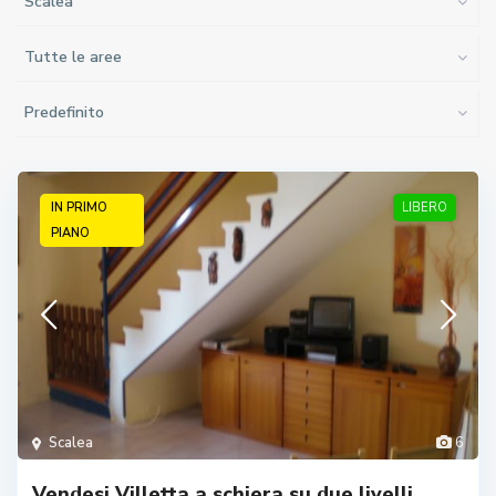
Scalea
Tutte le aree
Predefinito
IN PRIMO
LIBERO
PIANO
Scalea
6
Vendesi Villetta a schiera su due livelli.