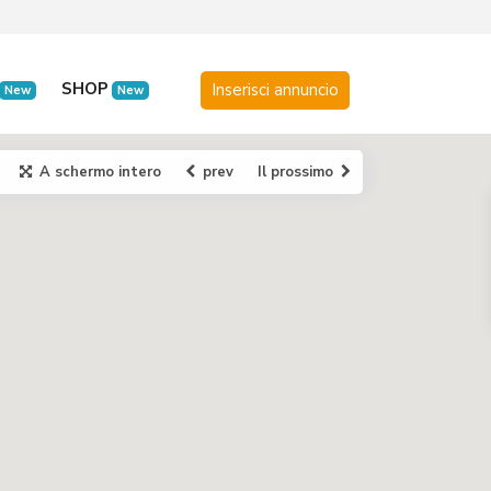
SHOP
New
New
A schermo intero
prev
Il prossimo