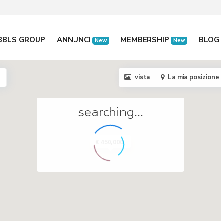
BBLS GROUP
ANNUNCI
MEMBERSHIP
BLOG
New
New
vista
La mia posizione
searching...
€ 450,000