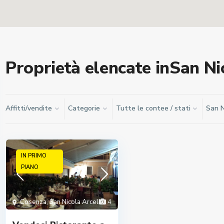
Proprietà elencate inSan Ni
Affitti/vendite
Categorie
Tutte le contee / stati
San N
IN PRIMO
PIANO
Cosenza
,
San Nicola Arcella
4