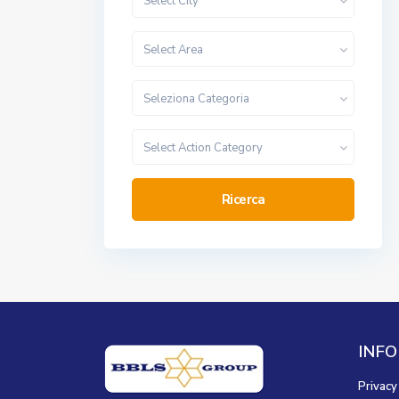
Select City
Select Area
Seleziona Categoria
Select Action Category
Ricerca
INFO
Privacy