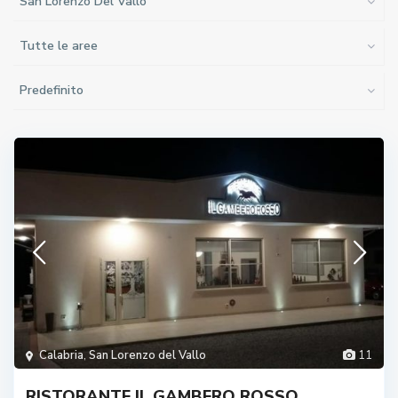
San Lorenzo Del Vallo
Tutte le aree
Predefinito
Calabria
,
San Lorenzo del Vallo
11
RISTORANTE IL GAMBERO ROSSO