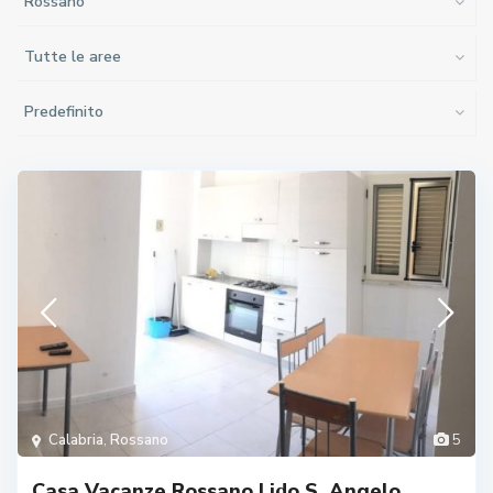
Rossano
Tutte le aree
Predefinito
Calabria
,
Rossano
5
Casa Vacanze Rossano Lido S. Angelo