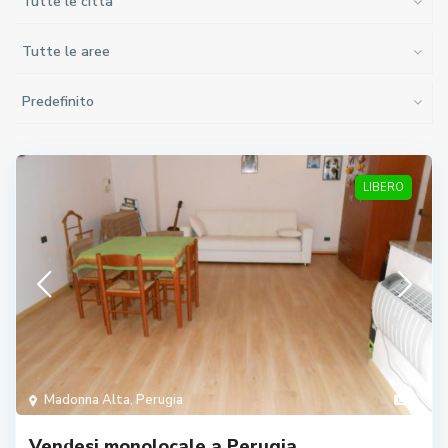
Tutte le città
Tutte le aree
Predefinito
LIBERO
Madonna Alta
,
Perugia
2
Vendesi monolocale a Perugia