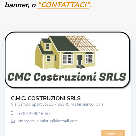
banner, o
“CONTATTACI”
.
C.M.C. COSTRUZIONI SRLS
Via Campo Sportivo, 16 - 95045 Misterbianco (CT)
+39 3299816057
cmccostruzionisrls@hotmail.com
0 annunci