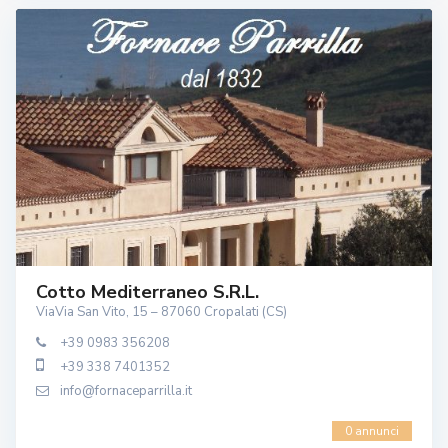
Cotto Mediterraneo S.r.l.
ViaVia San Vito, 15 – 87060 Cropalati (CS)
+39 0983 356208
+39 338 7401352
info@fornaceparrilla.it
0 annunci