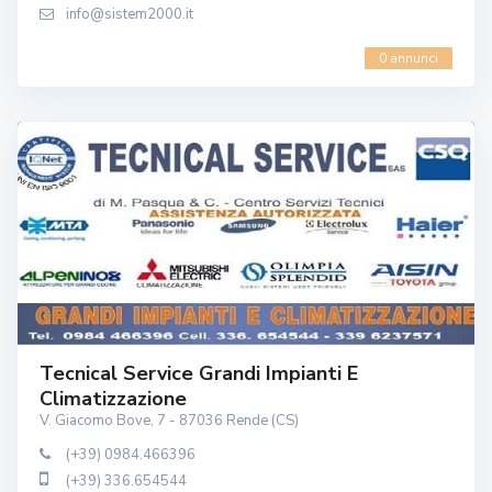
info@sistem2000.it
0 annunci
Tecnical Service Grandi Impianti E
Climatizzazione
V. Giacomo Bove, 7 - 87036 Rende (CS)
(+39) 0984.466396
(+39) 336.654544