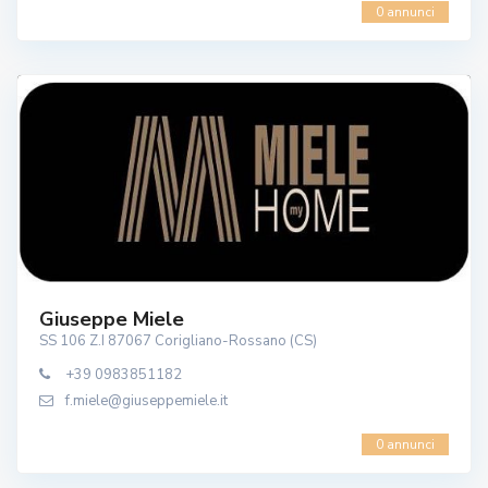
0 annunci
Giuseppe Miele
SS 106 Z.I 87067 Corigliano-Rossano (CS)
+39 0983851182
f.miele@giuseppemiele.it
0 annunci