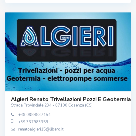
Algieri Renato Trivellazioni Pozzi E Geotermia
Strada Provinciale 234 - 87100 Cosenza (CS)
+39 0984837154
+39 337983359
renatoalgieri15@libero.it