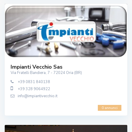
Impianti Vecchio Sas
Via Fratelli Bandiera, 7 - 72024 Oria (BR)
+39 0831 840138
+39 328 9064922
info@impiantivecchio.it
0 annunci