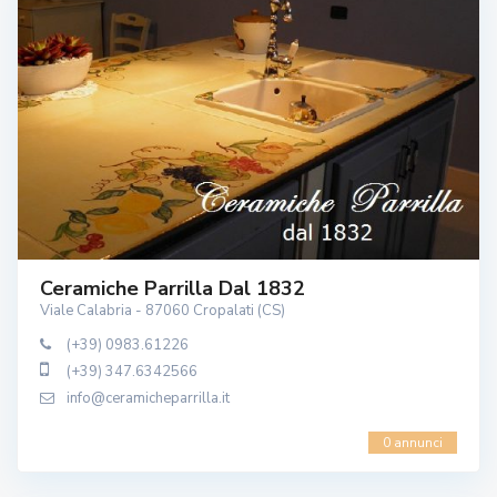
Ceramiche Parrilla Dal 1832
Viale Calabria - 87060 Cropalati (CS)
(+39) 0983.61226
(+39) 347.6342566
info@ceramicheparrilla.it
0 annunci