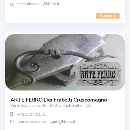
tecnicalservice@libero.it
0 annunci
ARTE FERRO Dei Fratelli Cruscomagno
Via S. Sebastiano, 46 - 87012 Castrovillari (CS)
+39 330481581
domenico.cruscomagno@libero.it