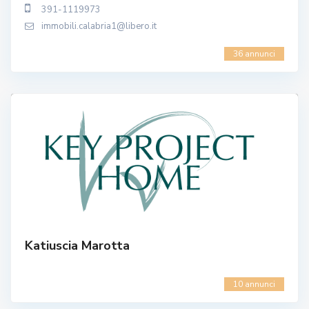
391-1119973
immobili.calabria1@libero.it
36 annunci
Katiuscia Marotta
10 annunci