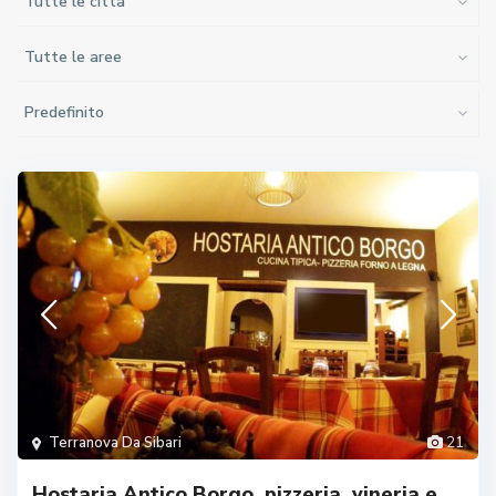
Tutte le città
Tutte le aree
Predefinito
Terranova Da Sibari
21
Hostaria Antico Borgo, pizzeria, vineria e