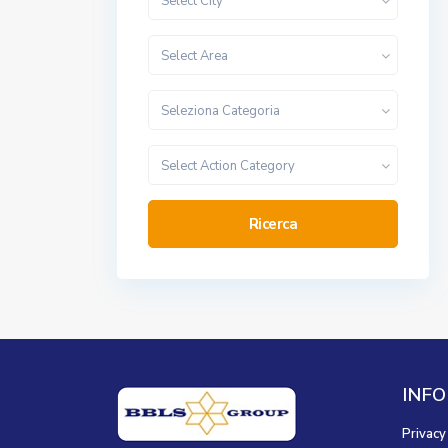
Select City
Select Area
Seleziona Categoria
Select Action Category
Ricerca
INFO
Privacy