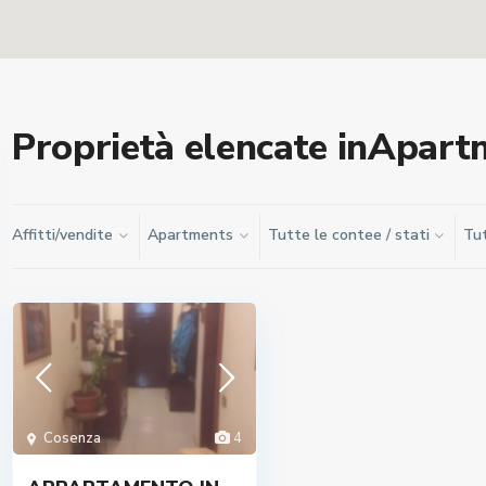
Proprietà elencate inApart
Affitti/vendite
Apartments
Tutte le contee / stati
Tut
Cosenza
4