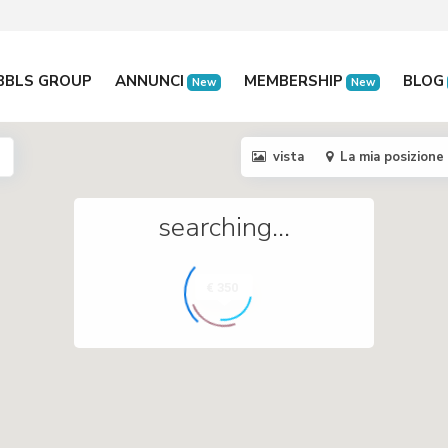
BBLS GROUP
ANNUNCI
MEMBERSHIP
BLOG
New
New
vista
La mia posizione
searching...
€ 350