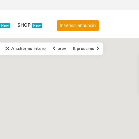
SHOP
New
New
A schermo intero
prev
Il prossimo