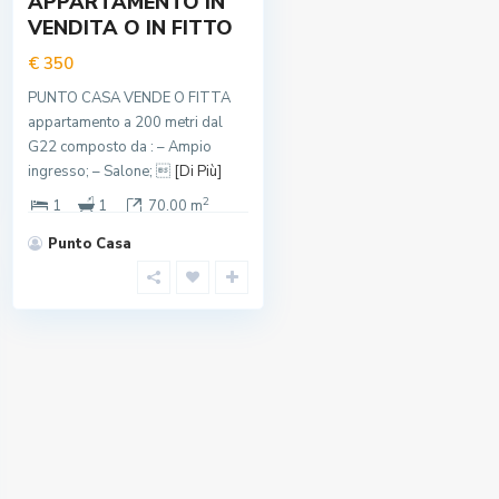
APPARTAMENTO IN
VENDITA O IN FITTO
€ 350
PUNTO CASA VENDE O FITTA
appartamento a 200 metri dal
G22 composto da : – Ampio
ingresso; – Salone; 
[Di Più]
2
1
1
70.00 m
Punto Casa