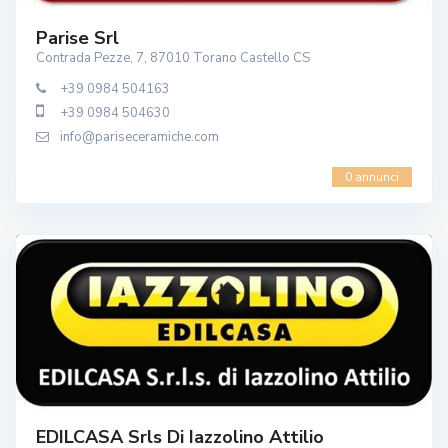
Parise Srl
Contrada Pezze, 7, 87010 Torano Castello CS
+39 0984 504163
+39 0984 504630
info@pariseceramiche.com
0 annunci
EDILCASA Srls Di Iazzolino Attilio