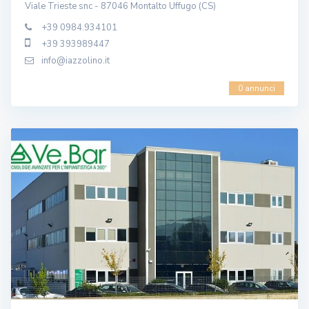
Viale Trieste snc - 87046 Montalto Uffugo (CS)
+39 0984.934101
+39 393989447
info@iazzolino.it
0 annunci