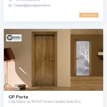
f.miele@giuseppemiele.it
0 annunci
GP Porte
C.da Cutura, snc 87010 Torano Castello Scalo (Cs)