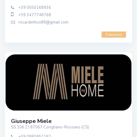
+39 0550168936
+39 3477748768
riccardinfissi88@gmail.com
0 annunci
Giuseppe Miele
SS 106 Z.I 87067 Corigliano-Rossano (CS)
+39 0983851182