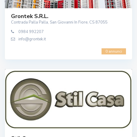
Grontek S.r.l.
Contrada Palla Palla, San Giovanni In Fiore, CS 87055
0984 992207
info@grontek.it
0 annunci