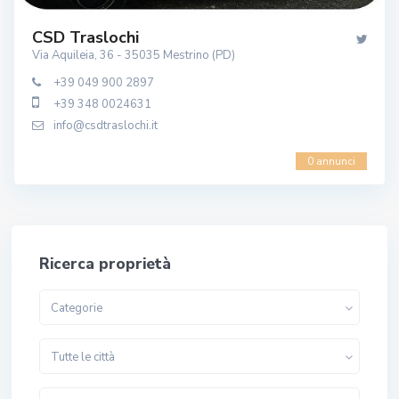
CSD Traslochi
Via Aquileia, 36 - 35035 Mestrino (PD)
+39 049 900 2897
+39 348 0024631
info@csdtraslochi.it
0 annunci
Ricerca proprietà
Categorie
Tutte le città